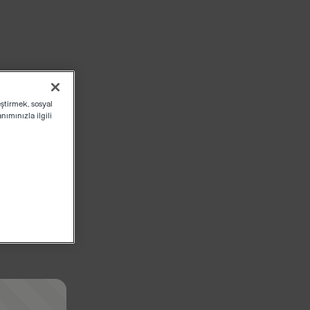
eştirmek, sosyal
ımınızla ilgili