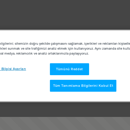
lgilerini; sitemizin doğru şekilde çalışmasını sağlamak, içerikleri ve reklamları kişisell
kleri sunmak ve site trafiğimizi analiz etmek için kullanıyoruz. Aynı zamanda site kullan
osyal medya, reklamcılık ve analiz ortaklarımızla paylaşıyoruz.
Bilgisi Ayarları
Tümünü Reddet
Tüm Tanımlama Bilgilerini Kabul Et