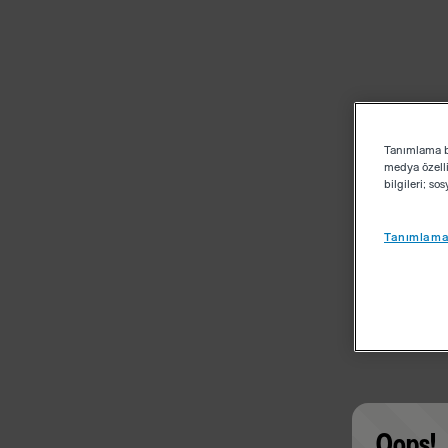
Tanımlama bi
medya özelli
bilgileri; s
Tanımlama 
Oops!