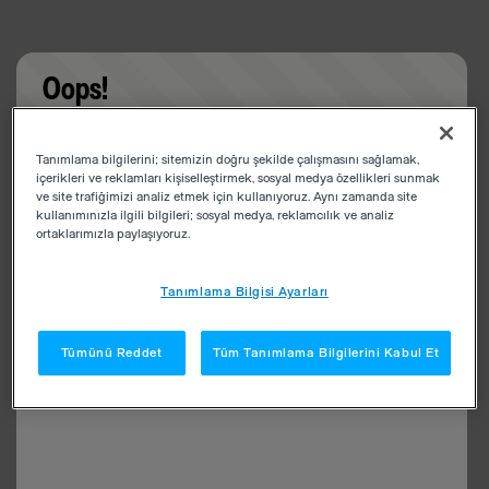
Oops!
Something went wrong. Please try refreshing the
Tanımlama bilgilerini; sitemizin doğru şekilde çalışmasını sağlamak,
app
içerikleri ve reklamları kişiselleştirmek, sosyal medya özellikleri sunmak
ve site trafiğimizi analiz etmek için kullanıyoruz. Aynı zamanda site
kullanımınızla ilgili bilgileri; sosyal medya, reklamcılık ve analiz
ortaklarımızla paylaşıyoruz.
Tanımlama Bilgisi Ayarları
Tümünü Reddet
Tüm Tanımlama Bilgilerini Kabul Et