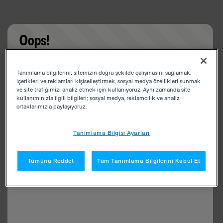
Oops!
Something went wrong. Please try refreshing the
Tanımlama bilgilerini; sitemizin doğru şekilde çalışmasını sağlamak,
app
içerikleri ve reklamları kişiselleştirmek, sosyal medya özellikleri sunmak
ve site trafiğimizi analiz etmek için kullanıyoruz. Aynı zamanda site
kullanımınızla ilgili bilgileri; sosyal medya, reklamcılık ve analiz
ortaklarımızla paylaşıyoruz.
Tanımlama Bilgisi Ayarları
Tümünü Reddet
Tüm Tanımlama Bilgilerini Kabul Et