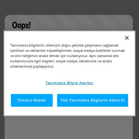
Oops!
Something went wrong. Please try refreshing the
Tanımlama bilgilerini; sitemizin doğru şekilde çalışmasını sağlamak,
app
içerikleri ve reklamları kişiselleştirmek, sosyal medya özellikleri sunmak
ve site trafiğimizi analiz etmek için kullanıyoruz. Aynı zamanda site
kullanımınızla ilgili bilgileri; sosyal medya, reklamcılık ve analiz
ortaklarımızla paylaşıyoruz.
Tanımlama Bilgisi Ayarları
Tümünü Reddet
Tüm Tanımlama Bilgilerini Kabul Et