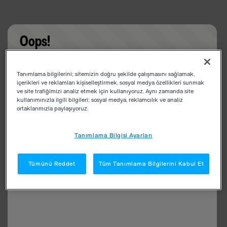
Oops!
Something went wrong. Please try refreshing the
Tanımlama bilgilerini; sitemizin doğru şekilde çalışmasını sağlamak,
app
içerikleri ve reklamları kişiselleştirmek, sosyal medya özellikleri sunmak
ve site trafiğimizi analiz etmek için kullanıyoruz. Aynı zamanda site
kullanımınızla ilgili bilgileri; sosyal medya, reklamcılık ve analiz
ortaklarımızla paylaşıyoruz.
Tanımlama Bilgisi Ayarları
Tümünü Reddet
Tüm Tanımlama Bilgilerini Kabul Et