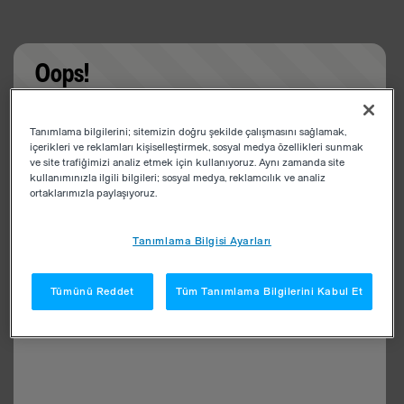
Oops!
Something went wrong. Please try refreshing the
Tanımlama bilgilerini; sitemizin doğru şekilde çalışmasını sağlamak,
app
içerikleri ve reklamları kişiselleştirmek, sosyal medya özellikleri sunmak
ve site trafiğimizi analiz etmek için kullanıyoruz. Aynı zamanda site
kullanımınızla ilgili bilgileri; sosyal medya, reklamcılık ve analiz
ortaklarımızla paylaşıyoruz.
Tanımlama Bilgisi Ayarları
Tümünü Reddet
Tüm Tanımlama Bilgilerini Kabul Et