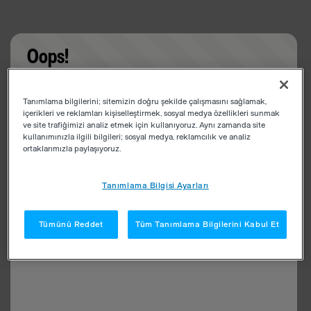
Oops!
Something went wrong. Please try refreshing the
Tanımlama bilgilerini; sitemizin doğru şekilde çalışmasını sağlamak,
app
içerikleri ve reklamları kişiselleştirmek, sosyal medya özellikleri sunmak
ve site trafiğimizi analiz etmek için kullanıyoruz. Aynı zamanda site
kullanımınızla ilgili bilgileri; sosyal medya, reklamcılık ve analiz
ortaklarımızla paylaşıyoruz.
Tanımlama Bilgisi Ayarları
Tümünü Reddet
Tüm Tanımlama Bilgilerini Kabul Et