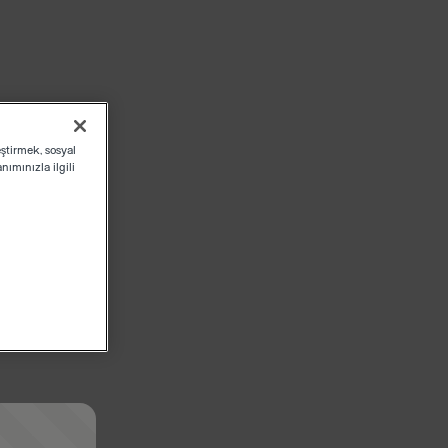
eştirmek, sosyal
ımınızla ilgili