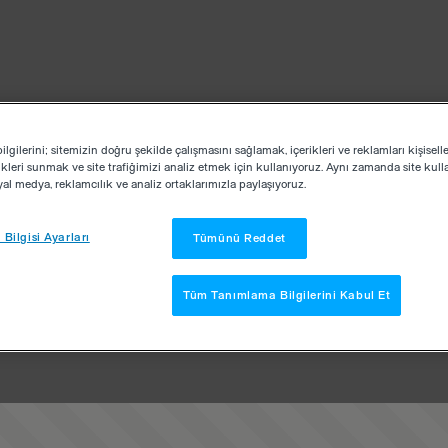
lgilerini; sitemizin doğru şekilde çalışmasını sağlamak, içerikleri ve reklamları kişisell
kleri sunmak ve site trafiğimizi analiz etmek için kullanıyoruz. Aynı zamanda site kullan
osyal medya, reklamcılık ve analiz ortaklarımızla paylaşıyoruz.
Bilgisi Ayarları
Tümünü Reddet
Tüm Tanımlama Bilgilerini Kabul Et