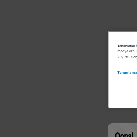
Tanımlama bi
medya özelli
bilgileri; s
Tanımlama 
Oops!