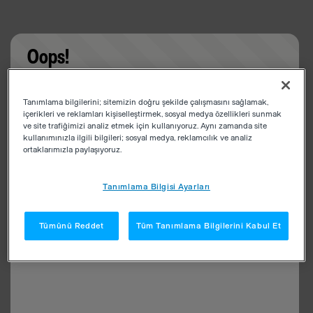
Oops!
Something went wrong. Please try refreshing the
Tanımlama bilgilerini; sitemizin doğru şekilde çalışmasını sağlamak,
app
içerikleri ve reklamları kişiselleştirmek, sosyal medya özellikleri sunmak
ve site trafiğimizi analiz etmek için kullanıyoruz. Aynı zamanda site
kullanımınızla ilgili bilgileri; sosyal medya, reklamcılık ve analiz
ortaklarımızla paylaşıyoruz.
Tanımlama Bilgisi Ayarları
Tümünü Reddet
Tüm Tanımlama Bilgilerini Kabul Et