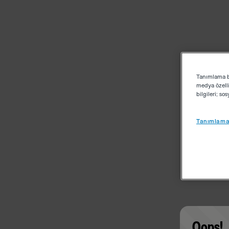
Tanımlama bi
medya özelli
bilgileri; s
Tanımlama 
Oops!