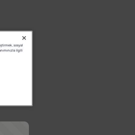
eştirmek, sosyal
ımınızla ilgili