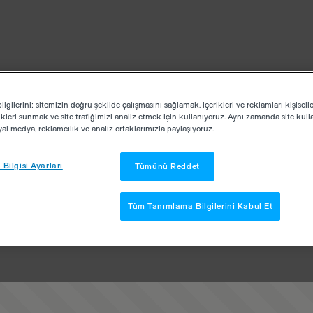
lgilerini; sitemizin doğru şekilde çalışmasını sağlamak, içerikleri ve reklamları kişisell
kleri sunmak ve site trafiğimizi analiz etmek için kullanıyoruz. Aynı zamanda site kullan
osyal medya, reklamcılık ve analiz ortaklarımızla paylaşıyoruz.
Bilgisi Ayarları
Tümünü Reddet
Tüm Tanımlama Bilgilerini Kabul Et