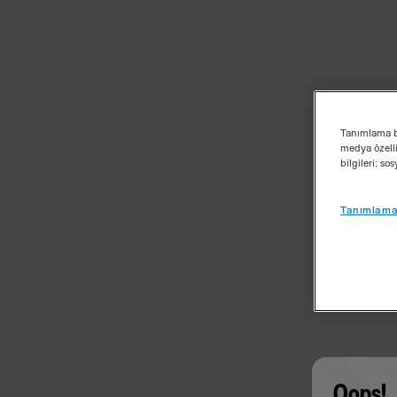
Tanımlama bi
medya özelli
bilgileri; s
Tanımlama 
Oops!