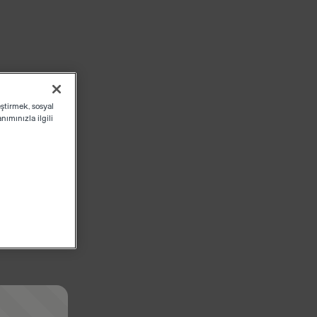
eştirmek, sosyal
ımınızla ilgili