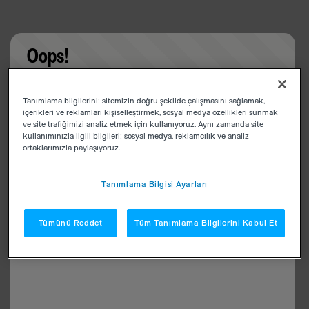
Oops!
Something went wrong. Please try refreshing the
Tanımlama bilgilerini; sitemizin doğru şekilde çalışmasını sağlamak,
app
içerikleri ve reklamları kişiselleştirmek, sosyal medya özellikleri sunmak
ve site trafiğimizi analiz etmek için kullanıyoruz. Aynı zamanda site
kullanımınızla ilgili bilgileri; sosyal medya, reklamcılık ve analiz
ortaklarımızla paylaşıyoruz.
Tanımlama Bilgisi Ayarları
Tümünü Reddet
Tüm Tanımlama Bilgilerini Kabul Et