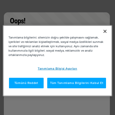
Oops!
Something went wrong. Please try refreshing the
Tanımlama bilgilerini; sitemizin doğru şekilde çalışmasını sağlamak,
app
içerikleri ve reklamları kişiselleştirmek, sosyal medya özellikleri sunmak
ve site trafiğimizi analiz etmek için kullanıyoruz. Aynı zamanda site
kullanımınızla ilgili bilgileri; sosyal medya, reklamcılık ve analiz
ortaklarımızla paylaşıyoruz.
Tanımlama Bilgisi Ayarları
Tümünü Reddet
Tüm Tanımlama Bilgilerini Kabul Et