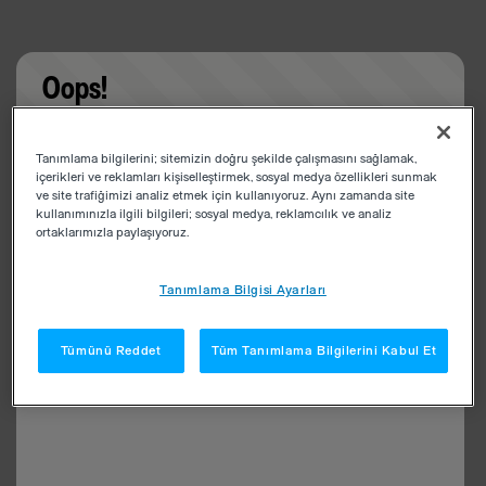
Oops!
Something went wrong. Please try refreshing the
Tanımlama bilgilerini; sitemizin doğru şekilde çalışmasını sağlamak,
app
içerikleri ve reklamları kişiselleştirmek, sosyal medya özellikleri sunmak
ve site trafiğimizi analiz etmek için kullanıyoruz. Aynı zamanda site
kullanımınızla ilgili bilgileri; sosyal medya, reklamcılık ve analiz
ortaklarımızla paylaşıyoruz.
Tanımlama Bilgisi Ayarları
Tümünü Reddet
Tüm Tanımlama Bilgilerini Kabul Et