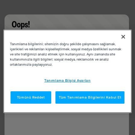
Oops!
Something went wrong. Please try refreshing the
Tanımlama bilgilerini; sitemizin doğru şekilde çalışmasını sağlamak,
app
içerikleri ve reklamları kişiselleştirmek, sosyal medya özellikleri sunmak
ve site trafiğimizi analiz etmek için kullanıyoruz. Aynı zamanda site
kullanımınızla ilgili bilgileri; sosyal medya, reklamcılık ve analiz
ortaklarımızla paylaşıyoruz.
Tanımlama Bilgisi Ayarları
Tümünü Reddet
Tüm Tanımlama Bilgilerini Kabul Et