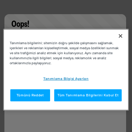
Oops!
Something went wrong. Please try refreshing the
Tanımlama bilgilerini; sitemizin doğru şekilde çalışmasını sağlamak,
app
içerikleri ve reklamları kişiselleştirmek, sosyal medya özellikleri sunmak
ve site trafiğimizi analiz etmek için kullanıyoruz. Aynı zamanda site
kullanımınızla ilgili bilgileri; sosyal medya, reklamcılık ve analiz
ortaklarımızla paylaşıyoruz.
Tanımlama Bilgisi Ayarları
Tümünü Reddet
Tüm Tanımlama Bilgilerini Kabul Et