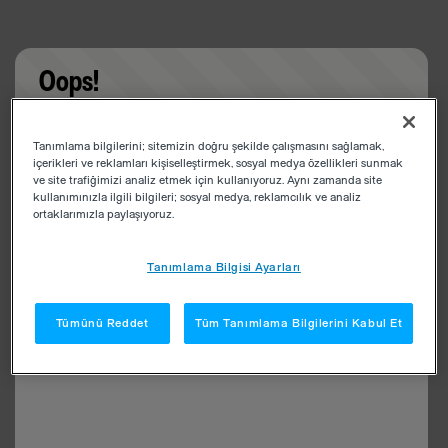
Oops!
Something went wrong. Please try refreshing the
Tanımlama bilgilerini; sitemizin doğru şekilde çalışmasını sağlamak,
app
içerikleri ve reklamları kişiselleştirmek, sosyal medya özellikleri sunmak
ve site trafiğimizi analiz etmek için kullanıyoruz. Aynı zamanda site
kullanımınızla ilgili bilgileri; sosyal medya, reklamcılık ve analiz
ortaklarımızla paylaşıyoruz.
Tanımlama Bilgisi Ayarları
Tümünü Reddet
Tüm Tanımlama Bilgilerini Kabul Et