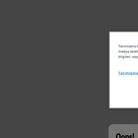
Tanımlama bi
medya özelli
bilgileri; s
Tanımlama 
Oops!