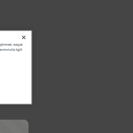
eştirmek, sosyal
ımınızla ilgili