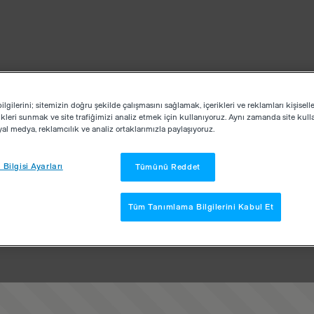
lgilerini; sitemizin doğru şekilde çalışmasını sağlamak, içerikleri ve reklamları kişisell
kleri sunmak ve site trafiğimizi analiz etmek için kullanıyoruz. Aynı zamanda site kullan
osyal medya, reklamcılık ve analiz ortaklarımızla paylaşıyoruz.
Bilgisi Ayarları
Tümünü Reddet
Tüm Tanımlama Bilgilerini Kabul Et