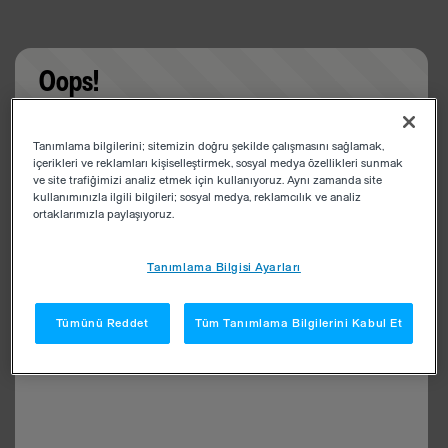
Oops!
Something went wrong. Please try refreshing the
Tanımlama bilgilerini; sitemizin doğru şekilde çalışmasını sağlamak,
app
içerikleri ve reklamları kişiselleştirmek, sosyal medya özellikleri sunmak
ve site trafiğimizi analiz etmek için kullanıyoruz. Aynı zamanda site
kullanımınızla ilgili bilgileri; sosyal medya, reklamcılık ve analiz
ortaklarımızla paylaşıyoruz.
Tanımlama Bilgisi Ayarları
Tümünü Reddet
Tüm Tanımlama Bilgilerini Kabul Et