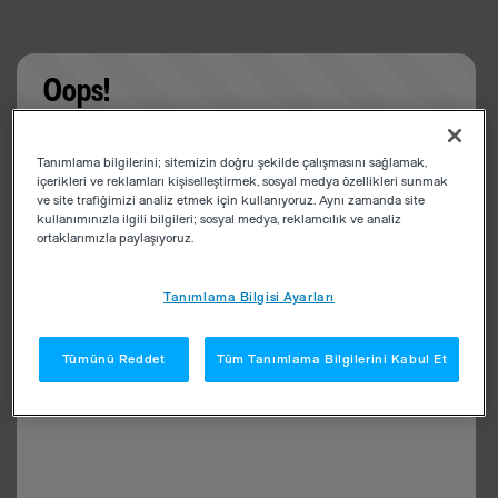
Oops!
Something went wrong. Please try refreshing the
Tanımlama bilgilerini; sitemizin doğru şekilde çalışmasını sağlamak,
app
içerikleri ve reklamları kişiselleştirmek, sosyal medya özellikleri sunmak
ve site trafiğimizi analiz etmek için kullanıyoruz. Aynı zamanda site
kullanımınızla ilgili bilgileri; sosyal medya, reklamcılık ve analiz
ortaklarımızla paylaşıyoruz.
Tanımlama Bilgisi Ayarları
Tümünü Reddet
Tüm Tanımlama Bilgilerini Kabul Et