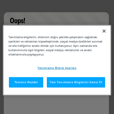
Oops!
Something went wrong. Please try refreshing the
Tanımlama bilgilerini; sitemizin doğru şekilde çalışmasını sağlamak,
app
içerikleri ve reklamları kişiselleştirmek, sosyal medya özellikleri sunmak
ve site trafiğimizi analiz etmek için kullanıyoruz. Aynı zamanda site
kullanımınızla ilgili bilgileri; sosyal medya, reklamcılık ve analiz
ortaklarımızla paylaşıyoruz.
Tanımlama Bilgisi Ayarları
Tümünü Reddet
Tüm Tanımlama Bilgilerini Kabul Et