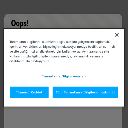
Oops!
Something went wrong. Please try refreshing the
Tanımlama bilgilerini; sitemizin doğru şekilde çalışmasını sağlamak,
app
içerikleri ve reklamları kişiselleştirmek, sosyal medya özellikleri sunmak
ve site trafiğimizi analiz etmek için kullanıyoruz. Aynı zamanda site
kullanımınızla ilgili bilgileri; sosyal medya, reklamcılık ve analiz
ortaklarımızla paylaşıyoruz.
Tanımlama Bilgisi Ayarları
Tümünü Reddet
Tüm Tanımlama Bilgilerini Kabul Et