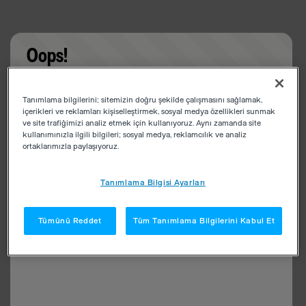
Oops!
Something went wrong. Please try refreshing the
Tanımlama bilgilerini; sitemizin doğru şekilde çalışmasını sağlamak,
app
içerikleri ve reklamları kişiselleştirmek, sosyal medya özellikleri sunmak
ve site trafiğimizi analiz etmek için kullanıyoruz. Aynı zamanda site
kullanımınızla ilgili bilgileri; sosyal medya, reklamcılık ve analiz
ortaklarımızla paylaşıyoruz.
Tanımlama Bilgisi Ayarları
Tümünü Reddet
Tüm Tanımlama Bilgilerini Kabul Et