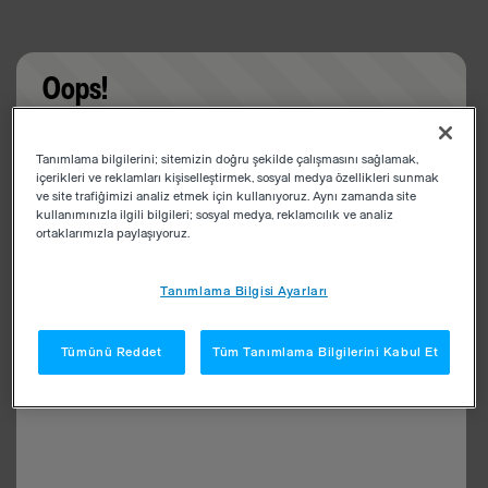
Oops!
Something went wrong. Please try refreshing the
Tanımlama bilgilerini; sitemizin doğru şekilde çalışmasını sağlamak,
app
içerikleri ve reklamları kişiselleştirmek, sosyal medya özellikleri sunmak
ve site trafiğimizi analiz etmek için kullanıyoruz. Aynı zamanda site
kullanımınızla ilgili bilgileri; sosyal medya, reklamcılık ve analiz
ortaklarımızla paylaşıyoruz.
Tanımlama Bilgisi Ayarları
Tümünü Reddet
Tüm Tanımlama Bilgilerini Kabul Et