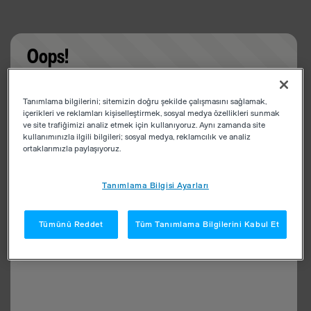
Oops!
Something went wrong. Please try refreshing the
Tanımlama bilgilerini; sitemizin doğru şekilde çalışmasını sağlamak,
app
içerikleri ve reklamları kişiselleştirmek, sosyal medya özellikleri sunmak
ve site trafiğimizi analiz etmek için kullanıyoruz. Aynı zamanda site
kullanımınızla ilgili bilgileri; sosyal medya, reklamcılık ve analiz
ortaklarımızla paylaşıyoruz.
Tanımlama Bilgisi Ayarları
Tümünü Reddet
Tüm Tanımlama Bilgilerini Kabul Et