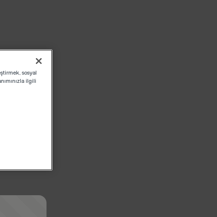
eştirmek, sosyal
ımınızla ilgili