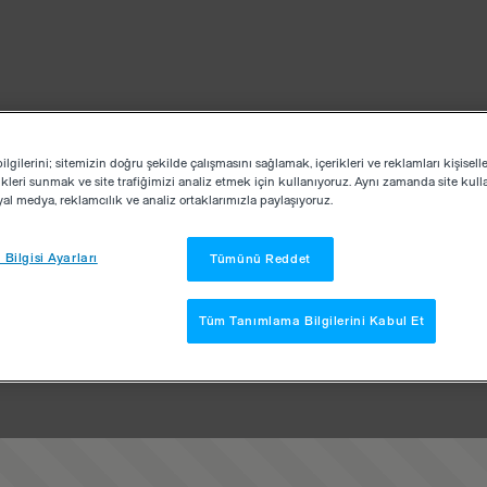
lgilerini; sitemizin doğru şekilde çalışmasını sağlamak, içerikleri ve reklamları kişisell
kleri sunmak ve site trafiğimizi analiz etmek için kullanıyoruz. Aynı zamanda site kullan
osyal medya, reklamcılık ve analiz ortaklarımızla paylaşıyoruz.
Bilgisi Ayarları
Tümünü Reddet
Tüm Tanımlama Bilgilerini Kabul Et