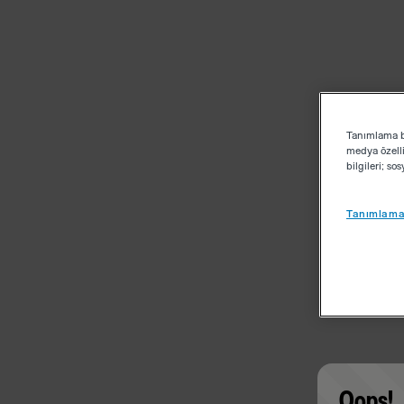
Tanımlama bi
medya özelli
bilgileri; s
Tanımlama 
Oops!