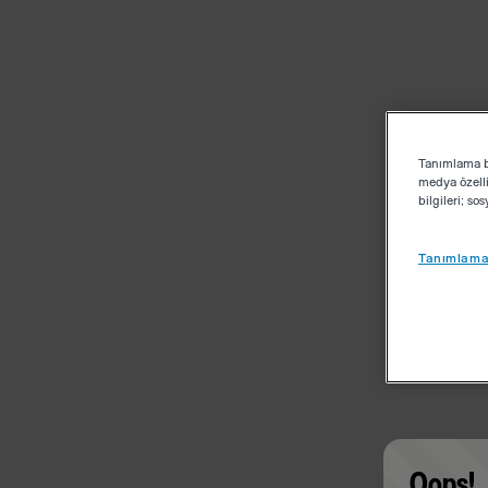
Tanımlama bi
medya özelli
bilgileri; s
Tanımlama 
Oops!