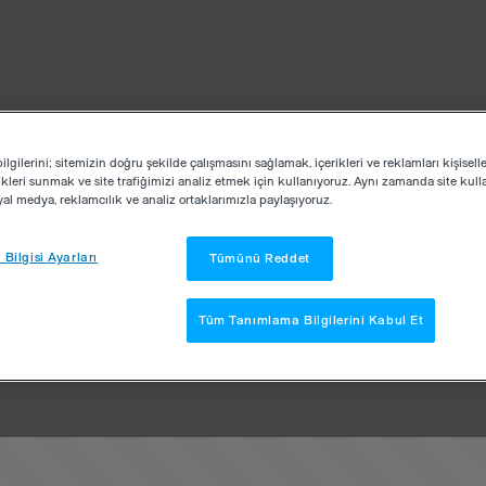
lgilerini; sitemizin doğru şekilde çalışmasını sağlamak, içerikleri ve reklamları kişisell
kleri sunmak ve site trafiğimizi analiz etmek için kullanıyoruz. Aynı zamanda site kullan
osyal medya, reklamcılık ve analiz ortaklarımızla paylaşıyoruz.
Bilgisi Ayarları
Tümünü Reddet
Tüm Tanımlama Bilgilerini Kabul Et