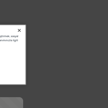
eştirmek, sosyal
ımınızla ilgili