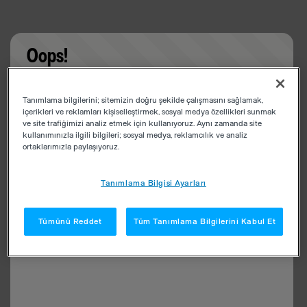
Oops!
Something went wrong. Please try refreshing the
Tanımlama bilgilerini; sitemizin doğru şekilde çalışmasını sağlamak,
app
içerikleri ve reklamları kişiselleştirmek, sosyal medya özellikleri sunmak
ve site trafiğimizi analiz etmek için kullanıyoruz. Aynı zamanda site
kullanımınızla ilgili bilgileri; sosyal medya, reklamcılık ve analiz
ortaklarımızla paylaşıyoruz.
Tanımlama Bilgisi Ayarları
Tümünü Reddet
Tüm Tanımlama Bilgilerini Kabul Et