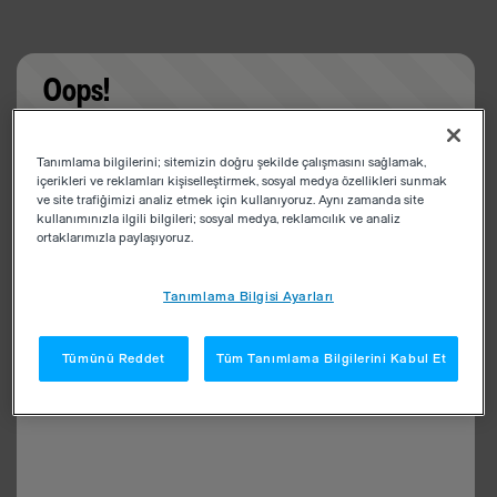
Oops!
Something went wrong. Please try refreshing the
Tanımlama bilgilerini; sitemizin doğru şekilde çalışmasını sağlamak,
app
içerikleri ve reklamları kişiselleştirmek, sosyal medya özellikleri sunmak
ve site trafiğimizi analiz etmek için kullanıyoruz. Aynı zamanda site
kullanımınızla ilgili bilgileri; sosyal medya, reklamcılık ve analiz
ortaklarımızla paylaşıyoruz.
Tanımlama Bilgisi Ayarları
Tümünü Reddet
Tüm Tanımlama Bilgilerini Kabul Et