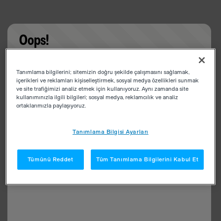
Oops!
Something went wrong. Please try refreshing the
Tanımlama bilgilerini; sitemizin doğru şekilde çalışmasını sağlamak,
app
içerikleri ve reklamları kişiselleştirmek, sosyal medya özellikleri sunmak
ve site trafiğimizi analiz etmek için kullanıyoruz. Aynı zamanda site
kullanımınızla ilgili bilgileri; sosyal medya, reklamcılık ve analiz
ortaklarımızla paylaşıyoruz.
Tanımlama Bilgisi Ayarları
Tümünü Reddet
Tüm Tanımlama Bilgilerini Kabul Et