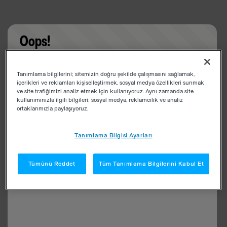
Oops!
Something went wrong. Please try refreshing the
Tanımlama bilgilerini; sitemizin doğru şekilde çalışmasını sağlamak,
app
içerikleri ve reklamları kişiselleştirmek, sosyal medya özellikleri sunmak
ve site trafiğimizi analiz etmek için kullanıyoruz. Aynı zamanda site
kullanımınızla ilgili bilgileri; sosyal medya, reklamcılık ve analiz
ortaklarımızla paylaşıyoruz.
Tanımlama Bilgisi Ayarları
Tümünü Reddet
Tüm Tanımlama Bilgilerini Kabul Et