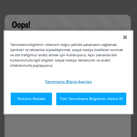
Oops!
Something went wrong. Please try refreshing the
Tanımlama bilgilerini; sitemizin doğru şekilde çalışmasını sağlamak,
app
içerikleri ve reklamları kişiselleştirmek, sosyal medya özellikleri sunmak
ve site trafiğimizi analiz etmek için kullanıyoruz. Aynı zamanda site
kullanımınızla ilgili bilgileri; sosyal medya, reklamcılık ve analiz
ortaklarımızla paylaşıyoruz.
Tanımlama Bilgisi Ayarları
Tümünü Reddet
Tüm Tanımlama Bilgilerini Kabul Et