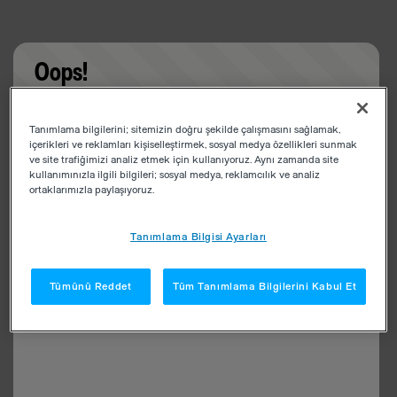
Oops!
Something went wrong. Please try refreshing the
Tanımlama bilgilerini; sitemizin doğru şekilde çalışmasını sağlamak,
app
içerikleri ve reklamları kişiselleştirmek, sosyal medya özellikleri sunmak
ve site trafiğimizi analiz etmek için kullanıyoruz. Aynı zamanda site
kullanımınızla ilgili bilgileri; sosyal medya, reklamcılık ve analiz
ortaklarımızla paylaşıyoruz.
Tanımlama Bilgisi Ayarları
Tümünü Reddet
Tüm Tanımlama Bilgilerini Kabul Et