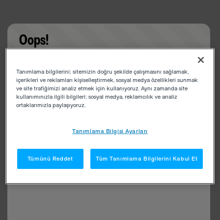
Oops!
Something went wrong. Please try refreshing the
Tanımlama bilgilerini; sitemizin doğru şekilde çalışmasını sağlamak,
app
içerikleri ve reklamları kişiselleştirmek, sosyal medya özellikleri sunmak
ve site trafiğimizi analiz etmek için kullanıyoruz. Aynı zamanda site
kullanımınızla ilgili bilgileri; sosyal medya, reklamcılık ve analiz
ortaklarımızla paylaşıyoruz.
Tanımlama Bilgisi Ayarları
Tümünü Reddet
Tüm Tanımlama Bilgilerini Kabul Et