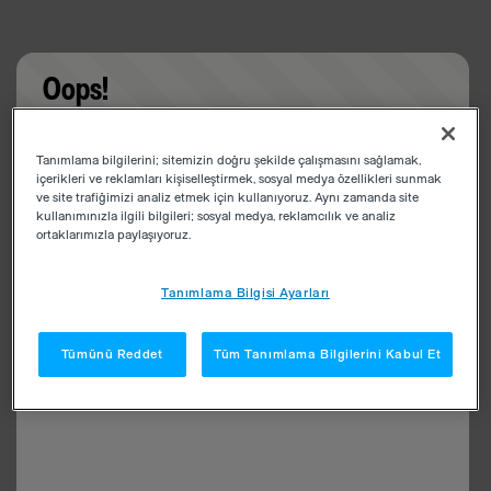
Oops!
Something went wrong. Please try refreshing the
Tanımlama bilgilerini; sitemizin doğru şekilde çalışmasını sağlamak,
app
içerikleri ve reklamları kişiselleştirmek, sosyal medya özellikleri sunmak
ve site trafiğimizi analiz etmek için kullanıyoruz. Aynı zamanda site
kullanımınızla ilgili bilgileri; sosyal medya, reklamcılık ve analiz
ortaklarımızla paylaşıyoruz.
Tanımlama Bilgisi Ayarları
Tümünü Reddet
Tüm Tanımlama Bilgilerini Kabul Et