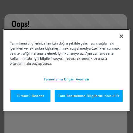
Oops!
Something went wrong. Please try refreshing the
Tanımlama bilgilerini; sitemizin doğru şekilde çalışmasını sağlamak,
app
içerikleri ve reklamları kişiselleştirmek, sosyal medya özellikleri sunmak
ve site trafiğimizi analiz etmek için kullanıyoruz. Aynı zamanda site
kullanımınızla ilgili bilgileri; sosyal medya, reklamcılık ve analiz
ortaklarımızla paylaşıyoruz.
Tanımlama Bilgisi Ayarları
Tümünü Reddet
Tüm Tanımlama Bilgilerini Kabul Et