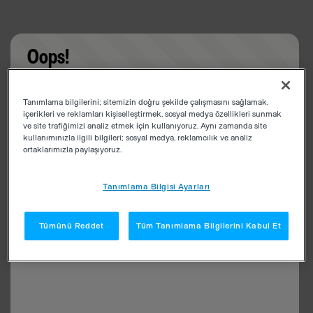
Oops!
Something went wrong. Please try refreshing the
Tanımlama bilgilerini; sitemizin doğru şekilde çalışmasını sağlamak,
app
içerikleri ve reklamları kişiselleştirmek, sosyal medya özellikleri sunmak
ve site trafiğimizi analiz etmek için kullanıyoruz. Aynı zamanda site
kullanımınızla ilgili bilgileri; sosyal medya, reklamcılık ve analiz
ortaklarımızla paylaşıyoruz.
Tanımlama Bilgisi Ayarları
Tümünü Reddet
Tüm Tanımlama Bilgilerini Kabul Et