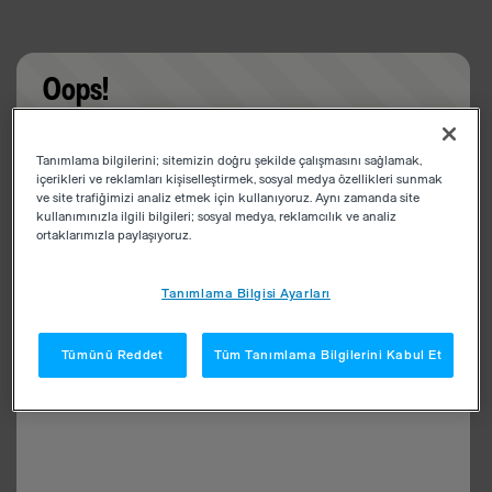
Oops!
Something went wrong. Please try refreshing the
Tanımlama bilgilerini; sitemizin doğru şekilde çalışmasını sağlamak,
app
içerikleri ve reklamları kişiselleştirmek, sosyal medya özellikleri sunmak
ve site trafiğimizi analiz etmek için kullanıyoruz. Aynı zamanda site
kullanımınızla ilgili bilgileri; sosyal medya, reklamcılık ve analiz
ortaklarımızla paylaşıyoruz.
Tanımlama Bilgisi Ayarları
Tümünü Reddet
Tüm Tanımlama Bilgilerini Kabul Et