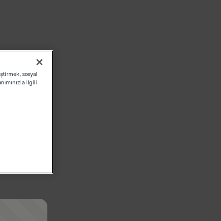
eştirmek, sosyal
ımınızla ilgili