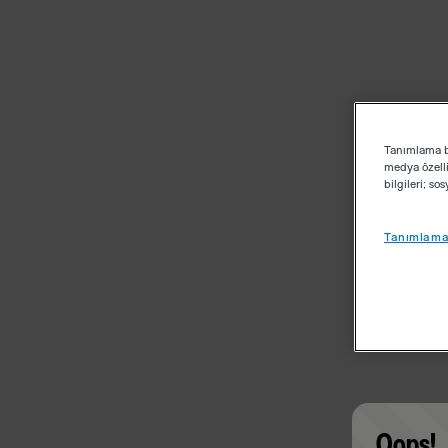
Tanımlama bi
medya özelli
bilgileri; s
Tanımlama 
Oops!