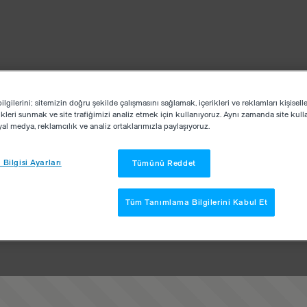
lgilerini; sitemizin doğru şekilde çalışmasını sağlamak, içerikleri ve reklamları kişisell
kleri sunmak ve site trafiğimizi analiz etmek için kullanıyoruz. Aynı zamanda site kullan
osyal medya, reklamcılık ve analiz ortaklarımızla paylaşıyoruz.
Bilgisi Ayarları
Tümünü Reddet
Tüm Tanımlama Bilgilerini Kabul Et