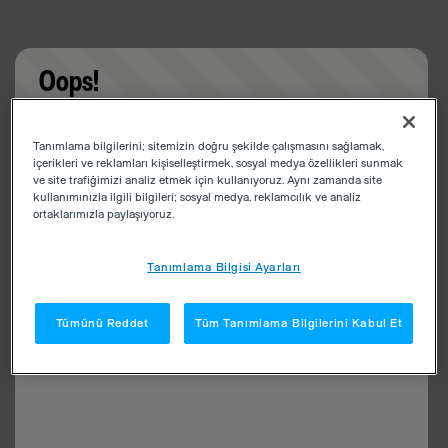
Oops!
Something went wrong. Please try refreshing the
Tanımlama bilgilerini; sitemizin doğru şekilde çalışmasını sağlamak,
app
içerikleri ve reklamları kişiselleştirmek, sosyal medya özellikleri sunmak
ve site trafiğimizi analiz etmek için kullanıyoruz. Aynı zamanda site
kullanımınızla ilgili bilgileri; sosyal medya, reklamcılık ve analiz
ortaklarımızla paylaşıyoruz.
Tanımlama Bilgisi Ayarları
Tümünü Reddet
Tüm Tanımlama Bilgilerini Kabul Et