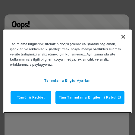
Oops!
Something went wrong. Please try refreshing the
Tanımlama bilgilerini; sitemizin doğru şekilde çalışmasını sağlamak,
app
içerikleri ve reklamları kişiselleştirmek, sosyal medya özellikleri sunmak
ve site trafiğimizi analiz etmek için kullanıyoruz. Aynı zamanda site
kullanımınızla ilgili bilgileri; sosyal medya, reklamcılık ve analiz
ortaklarımızla paylaşıyoruz.
Tanımlama Bilgisi Ayarları
Tümünü Reddet
Tüm Tanımlama Bilgilerini Kabul Et