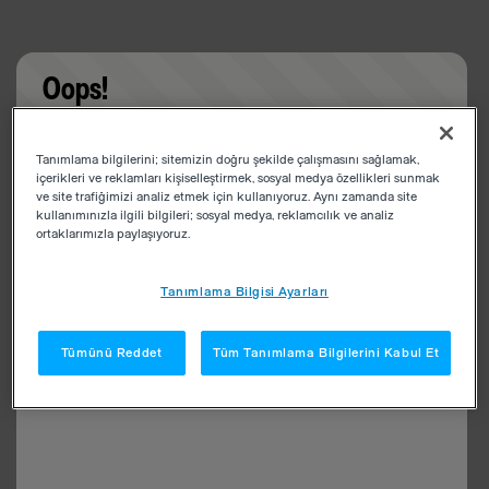
Oops!
Something went wrong. Please try refreshing the
Tanımlama bilgilerini; sitemizin doğru şekilde çalışmasını sağlamak,
app
içerikleri ve reklamları kişiselleştirmek, sosyal medya özellikleri sunmak
ve site trafiğimizi analiz etmek için kullanıyoruz. Aynı zamanda site
kullanımınızla ilgili bilgileri; sosyal medya, reklamcılık ve analiz
ortaklarımızla paylaşıyoruz.
Tanımlama Bilgisi Ayarları
Tümünü Reddet
Tüm Tanımlama Bilgilerini Kabul Et