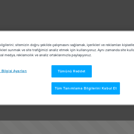
lgilerini; sitemizin doğru şekilde çalışmasını sağlamak, içerikleri ve reklamları kişisell
kleri sunmak ve site trafiğimizi analiz etmek için kullanıyoruz. Aynı zamanda site kullan
osyal medya, reklamcılık ve analiz ortaklarımızla paylaşıyoruz.
Bilgisi Ayarları
Tümünü Reddet
Tüm Tanımlama Bilgilerini Kabul Et