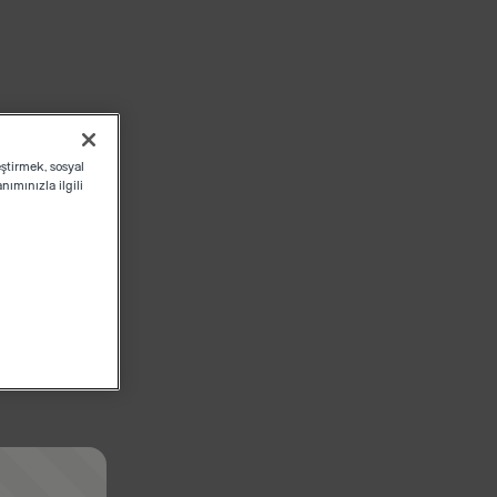
eştirmek, sosyal
ımınızla ilgili