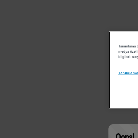
Tanımlama bi
medya özelli
bilgileri; s
Tanımlama 
Oops!