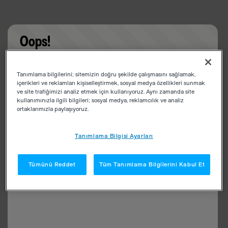
Oops!
Something went wrong. Please try refreshing the
Tanımlama bilgilerini; sitemizin doğru şekilde çalışmasını sağlamak,
app
içerikleri ve reklamları kişiselleştirmek, sosyal medya özellikleri sunmak
ve site trafiğimizi analiz etmek için kullanıyoruz. Aynı zamanda site
kullanımınızla ilgili bilgileri; sosyal medya, reklamcılık ve analiz
ortaklarımızla paylaşıyoruz.
Tanımlama Bilgisi Ayarları
Tümünü Reddet
Tüm Tanımlama Bilgilerini Kabul Et