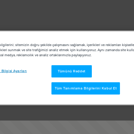
lgilerini; sitemizin doğru şekilde çalışmasını sağlamak, içerikleri ve reklamları kişisell
kleri sunmak ve site trafiğimizi analiz etmek için kullanıyoruz. Aynı zamanda site kullan
osyal medya, reklamcılık ve analiz ortaklarımızla paylaşıyoruz.
Bilgisi Ayarları
Tümünü Reddet
Tüm Tanımlama Bilgilerini Kabul Et