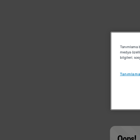
Tanımlama bi
medya özelli
bilgileri; s
Tanımlama 
Oops!