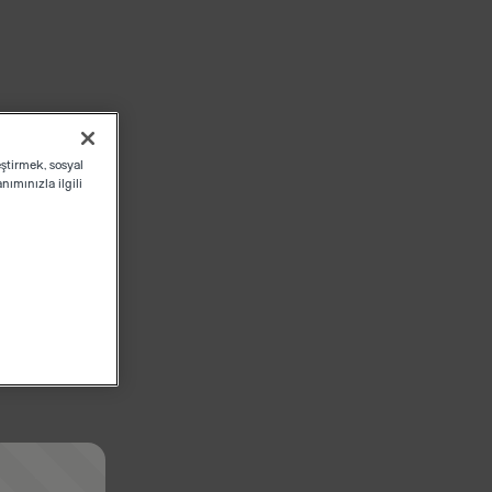
eştirmek, sosyal
ımınızla ilgili