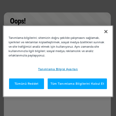
Oops!
Something went wrong. Please try refreshing the
Tanımlama bilgilerini; sitemizin doğru şekilde çalışmasını sağlamak,
app
içerikleri ve reklamları kişiselleştirmek, sosyal medya özellikleri sunmak
ve site trafiğimizi analiz etmek için kullanıyoruz. Aynı zamanda site
kullanımınızla ilgili bilgileri; sosyal medya, reklamcılık ve analiz
ortaklarımızla paylaşıyoruz.
Tanımlama Bilgisi Ayarları
Tümünü Reddet
Tüm Tanımlama Bilgilerini Kabul Et