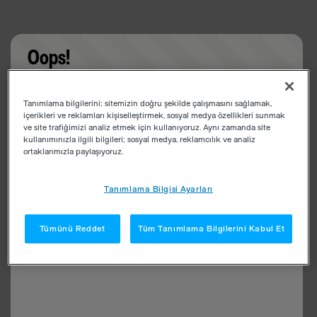
Oops!
Something went wrong. Please try refreshing the
Tanımlama bilgilerini; sitemizin doğru şekilde çalışmasını sağlamak,
app
içerikleri ve reklamları kişiselleştirmek, sosyal medya özellikleri sunmak
ve site trafiğimizi analiz etmek için kullanıyoruz. Aynı zamanda site
kullanımınızla ilgili bilgileri; sosyal medya, reklamcılık ve analiz
ortaklarımızla paylaşıyoruz.
Tanımlama Bilgisi Ayarları
Tümünü Reddet
Tüm Tanımlama Bilgilerini Kabul Et