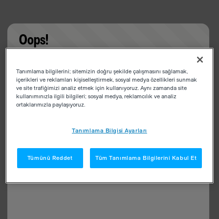
Oops!
Something went wrong. Please try refreshing the
Tanımlama bilgilerini; sitemizin doğru şekilde çalışmasını sağlamak,
app
içerikleri ve reklamları kişiselleştirmek, sosyal medya özellikleri sunmak
ve site trafiğimizi analiz etmek için kullanıyoruz. Aynı zamanda site
kullanımınızla ilgili bilgileri; sosyal medya, reklamcılık ve analiz
ortaklarımızla paylaşıyoruz.
Tanımlama Bilgisi Ayarları
Tümünü Reddet
Tüm Tanımlama Bilgilerini Kabul Et