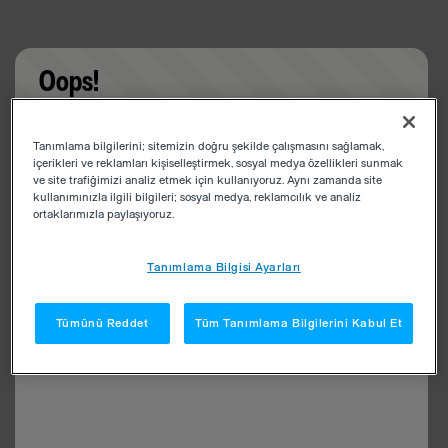
Oops!
Something went wrong. Please try refreshing the
Tanımlama bilgilerini; sitemizin doğru şekilde çalışmasını sağlamak,
app
içerikleri ve reklamları kişiselleştirmek, sosyal medya özellikleri sunmak
ve site trafiğimizi analiz etmek için kullanıyoruz. Aynı zamanda site
kullanımınızla ilgili bilgileri; sosyal medya, reklamcılık ve analiz
ortaklarımızla paylaşıyoruz.
Tanımlama Bilgisi Ayarları
Tümünü Reddet
Tüm Tanımlama Bilgilerini Kabul Et