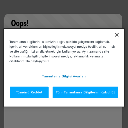
Oops!
Something went wrong. Please try refreshing the
Tanımlama bilgilerini; sitemizin doğru şekilde çalışmasını sağlamak,
app
içerikleri ve reklamları kişiselleştirmek, sosyal medya özellikleri sunmak
ve site trafiğimizi analiz etmek için kullanıyoruz. Aynı zamanda site
kullanımınızla ilgili bilgileri; sosyal medya, reklamcılık ve analiz
ortaklarımızla paylaşıyoruz.
Tanımlama Bilgisi Ayarları
Tümünü Reddet
Tüm Tanımlama Bilgilerini Kabul Et